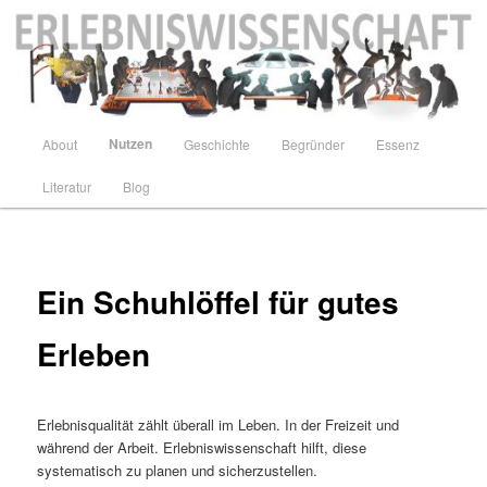
Zum
Lust auf Transition
primären
Inhalt
springen
Erlebniswissenschaft
Hauptmenü
Nutzen
About
Geschichte
Begründer
Essenz
Literatur
Blog
Ein Schuhlöffel für gutes
Erleben
Erlebnisqualität zählt überall im Leben. In der Freizeit und
während der Arbeit. Erlebniswissenschaft hilft, diese
systematisch zu planen und sicherzustellen.