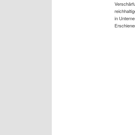
Verschärfu
reichhalti
in Untern
Erschiene