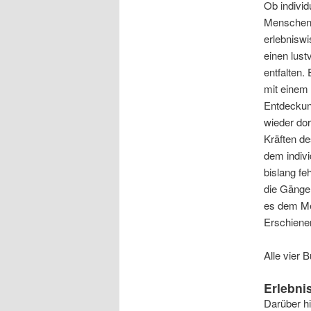
Ob individ
Menschen 
erlebniswi
einen lust
entfalten.
mit einem
Entdeckun
wieder dor
Kräften de
dem indivi
bislang fe
die Gänge 
es dem Me
Erschiene
Alle vier 
Erlebni
Darüber hi