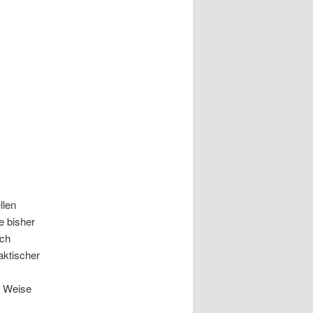
llen
e bisher
uch
aktischer
e Weise