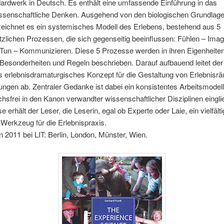
ardwerk in Deutsch. Es enthält eine umfassende Einführung in das
issenschaftliche Denken. Ausgehend von den biologischen Grundlag
zeichnet es ein systemisches Modell des Erlebens, bestehend aus 5
zlichen Prozessen, die sich gegenseitig beeinflussen: Fühlen – Imag
Tun – Kommunizieren. Diese 5 Prozesse werden in ihren Eigenheite
 Besonderheiten und Regeln beschrieben. Darauf aufbauend leitet der
tes erlebnisdramaturgisches Konzept für die Gestaltung von Erlebnis
ungen ab. Zentraler Gedanke ist dabei ein konsistentes Arbeitsmodell
hsfrei in den Kanon verwandter wissenschaftlicher Disziplinen einglie
e erhält der Leser, die Leserin, egal ob Experte oder Laie, ein vielfält
Werkzeug für die Erlebnispraxis.
 2011 bei LIT: Berlin, London, Münster, Wien.