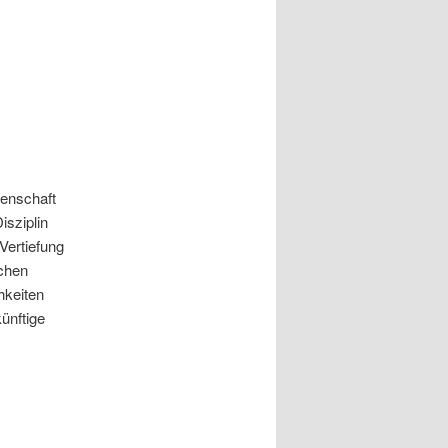
senschaft
isziplin
Vertiefung
schen
chkeiten
ünftige