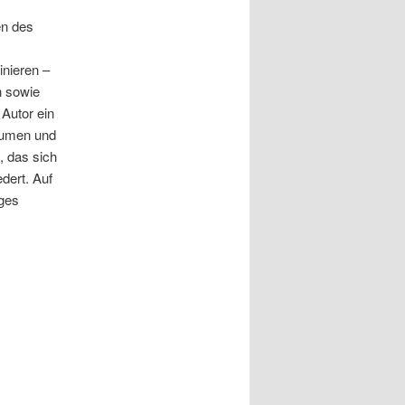
en des
inieren –
n sowie
 Autor ein
räumen und
, das sich
dert. Auf
iges