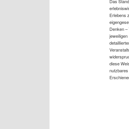
Das Stand
erlebnisw
Erlebens 
eigengeset
Denken – 
jeweiligen
detaillier
Veranstalt
widerspruc
diese Weis
nutzbares 
Erschienen