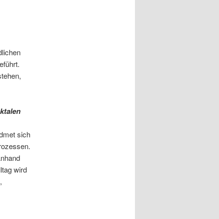
dlichen
eführt.
stehen,
ktalen
idmet sich
rozessen.
Anhand
ltag wird
,