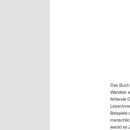
Das Buch 
Wandels an
fehlende G
Leser/inne
Beispiele
menschlic
weckt es Z