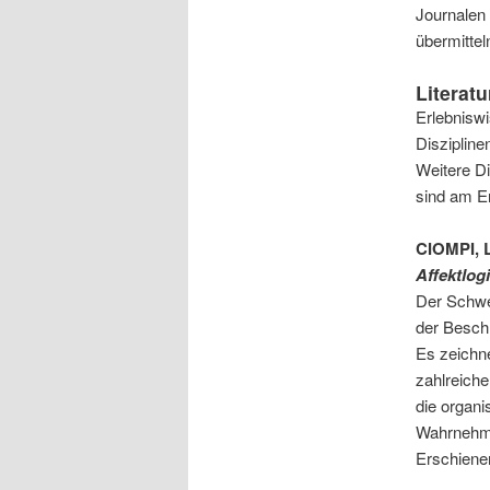
Journalen 
übermitteln
Literat
Erlebniswi
Diszipline
Weitere Di
sind am E
CIOMPI, 
Affektlogi
Der Schwei
der Besch
Es zeichn
zahlreiche
die organ
Wahrnehme
Erschiene