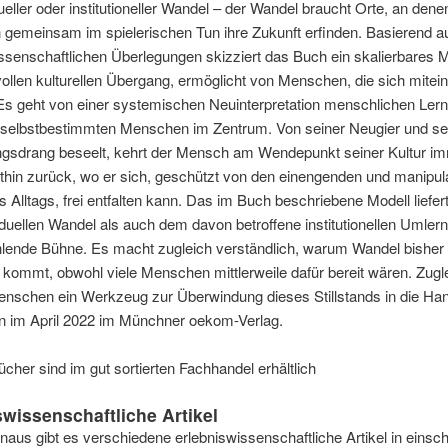
ueller oder institutioneller Wandel – der Wandel braucht Orte, an dene
gemeinsam im spielerischen Tun ihre Zukunft erfinden. Basierend a
ssenschaftlichen Überlegungen skizziert das Buch ein skalierbares M
vollen kulturellen Übergang, ermöglicht von Menschen, die sich mitei
 Es geht von einer systemischen Neuinterpretation menschlichen Ler
 selbstbestimmten Menschen im Zentrum. Von seiner Neugier und s
gsdrang beseelt, kehrt der Mensch am Wendepunkt seiner Kultur i
thin zurück, wo er sich, geschützt von den einengenden und manipul
s Alltags, frei entfalten kann. Das im Buch beschriebene Modell liefer
duellen Wandel als auch dem davon betroffene institutionellen Umler
hlende Bühne. Es macht zugleich verständlich, warum Wandel bisher n
kommt, obwohl viele Menschen mittlerweile dafür bereit wären. Zugle
nschen ein Werkzeug zur Überwindung dieses Stillstands in die Han
n im April 2022 im Münchner oekom-Verlag.
Bücher sind im gut sortierten Fachhandel erhältlich
swissenschaftliche Artikel
naus gibt es verschiedene erlebniswissenschaftliche Artikel in einsc