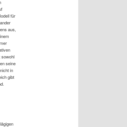
n
uf
odell für
nander
nens aus,
einem
mmer
ativen
t sowohl
nen seine
icht in
ich gibt
d.
hlägigen