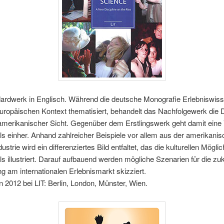
ardwerk in Englisch. Während die deutsche Monografie Erlebniswis
uropäischen Kontext thematisiert, behandelt das Nachfolgewerk die D
amerikanischer Sicht. Gegenüber dem Erstlingswerk geht damit eine 
s einher. Anhand zahlreicher Beispiele vor allem aus der amerikani
ustrie wird ein differenziertes Bild entfaltet, das die kulturellen Mögli
s illustriert. Darauf aufbauend werden mögliche Szenarien für die zuk
g am internationalen Erlebnismarkt skizziert.
 2012 bei LIT: Berlin, London, Münster, Wien.