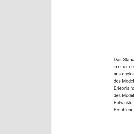
Das Stand
in einem e
aus anglo
des Modell
Erlebnisind
des Modell
Entwicklun
Erschienen