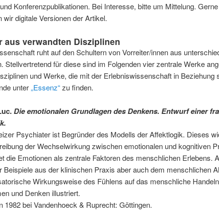
und Konferenzpublikationen. Bei Interesse, bitte um Mittelung. Gerne
 wir digitale Versionen der Artikel.
ur aus verwandten Disziplinen
ssenschaft ruht auf den Schultern von Vorreiter/innen aus unterschie
n. Stellvertretend für diese sind im Folgenden vier zentrale Werke ang
sziplinen und Werke, die mit der Erlebniswissenschaft in Beziehung 
nde unter
„Essenz“
zu finden.
Luc.
Die emotionalen Grundlagen des Denkens. Entwurf einer fra
k.
zer Psychiater ist Begründer des Modells der Affektlogik. Dieses w
reibung der Wechselwirkung zwischen emotionalen und kognitiven P
et die Emotionen als zentrale Faktoren des menschlichen Erlebens. 
r Beispiele aus der klinischen Praxis aber auch dem menschlichen Al
isatorische Wirkungsweise des Fühlens auf das menschliche Handeln
n und Denken illustriert.
n 1982 bei Vandenhoeck & Ruprecht: Göttingen.