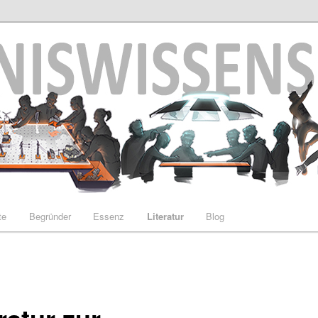
enschaft
te
Begründer
Essenz
Literatur
Blog
ratur zur