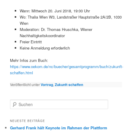
Wann: Mittwoch 20. Juni 2018, 19:00 Uhr
Wo: Thalia Wien W3, Landstraßer Hauptstraße 2A/2B, 1030
Wien
Moderation: Dr. Thomas Hruschka, Wiener
Nachhaltigkeitskoordinator
Freier Eintritt
Keine Anmeldung erforderlich
Mehr Infos zum Buch:
https://www.oekom.de/nc/buecher/gesamtprogramm/buch/zukunft-
schaffen.html
Veröffentlicht unter
Vortrag
,
Zukunft schaffen
S
u
c
h
NEUESTE BEITRÄGE
e
Gerhard Frank hält Keynote im Rahmen der Plattform
n