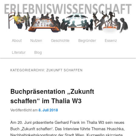
Zum
Zum
Lust auf Transition
primären
sekundären
Inhalt
Inhalt
springen
springen
Erlebniswissenschaft
Hauptmenü
About
Nutzen
Geschichte
Begründer
Essenz
Literatur
Blog
KATEGORIEARCHIV:
ZUKUNFT SCHAFFEN
Buchpräsentation „Zukunft
schaffen“ im Thalia W3
Veröffentlicht am
8. Juli 2018
Am 20. Juni präsentierte Gerhard Frank im Thalia W3 sein neues
Buch „Zukunft schaffen“. Das Interview führte Thomas Hruschka,
Nachhaltigkeitskoordinator der Stadt Wien. Kurzweilig skizzierte